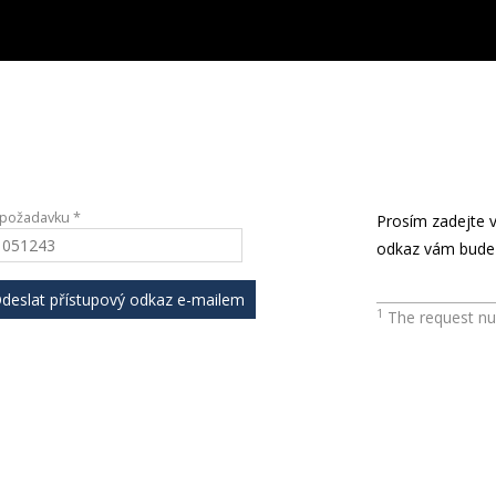
 požadavku *
Prosím zadejte v
odkaz vám bude 
1
The request num