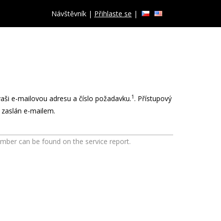
Návštěvník
|
Přihlaste se
|
1
aši e-mailovou adresu a číslo požadavku.
. Přístupový
zaslán e-mailem.
ber can be found on the service report.